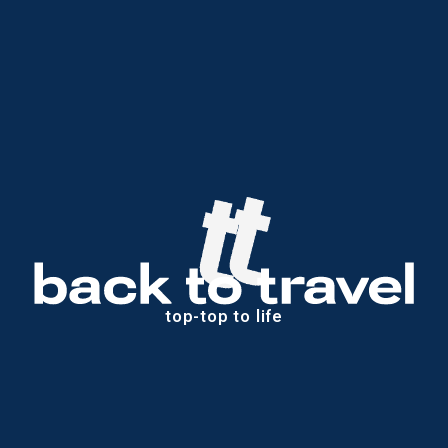
Узнать больше
Азии), 
Katikies
 на утесах Санторини и пара отелей в его родном 
Мехико.
INST
LI
Алехандро продвигает концепцию Zero Waste (ноль отходов), 
занимается благотворительностью и не перестает рыть Бали, чтобы 
в любой момент выдать лучший совет гостям. За 7 лет работы на 
острове он успел собрать внушительный список самого 
интересного: бистро и концепт-сторы, водопады и храмы, сады и 
споты для встречи заката.
ДРУГИЕ
ИСКАТЕЛИ
top-top to life